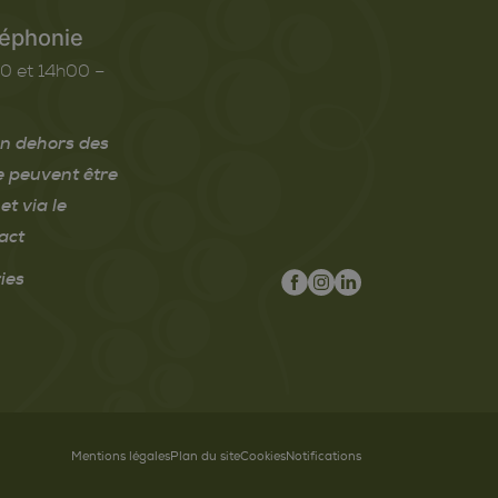
léphonie
0 et 14h00 –
n dehors des
e peuvent être
et via le
act
ies
Mentions légales
Plan du site
Cookies
Notifications