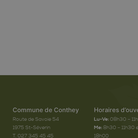
Commune de Conthey
Horaires d’ouv
Route de Savoie 54
Lu-Ve:
08h30 – 11
1975
St-Séverin
Me:
8h30 – 11h30 e
T. 027 345 45 45
18h00