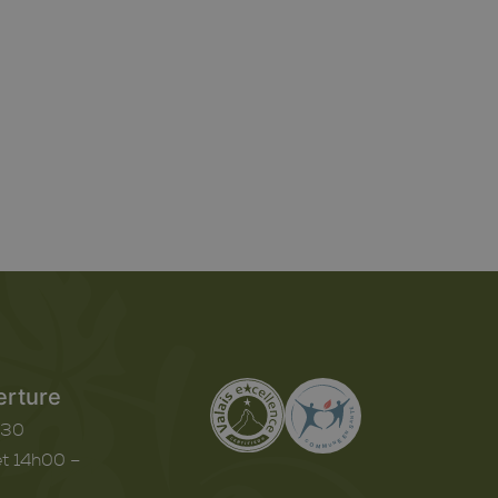
erture
h30
t 14h00 –