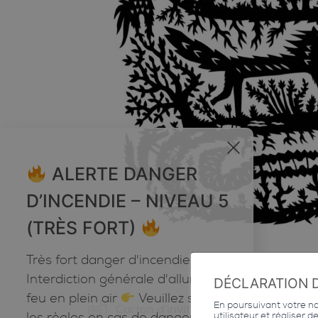
x
ALERTE DANGER
D’INCENDIE – NIVEAU 5
(TRÈS FORT)
Très fort danger d'incendie
Interdiction générale d'allumer du
DÉCLARATION 
feu en plein air
Veuillez suivre
En poursuivant votre nav
Carton d’invitation
les règles en cas de danger très
utilisateur et réaliser 