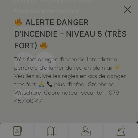
pris par téléphone et via le
les relever.
x
formulaire de contact
Christophe Germanier
ALERTE DANGER
Horaires déchetteries
D’INCENDIE – NIVEAU 5 (TRÈS
Président
FORT)
Très fort danger d'incendie Interdiction
générale d'allumer du feu en plein air
Veuillez suivre les règles en cas de danger
très fort.
plus d'infos : Stéphane
Witschard, Coordinateur sécurité – 079
457 00 47
Mentions légales
Plan du site
Cookies
Notifications
powered by /BOOMERANG