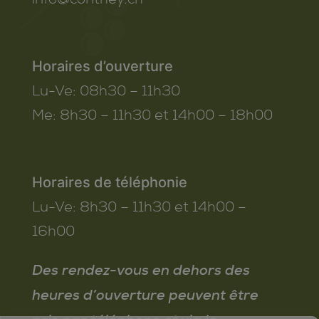
l’administration communale.
Le Conseil municipal se tient à
disposition de la population
Horaires d’ouverture
contheysanne et la soutient afin
Lu-Ve:
08h30 – 11h30
que
tous ensemble
nous puissions
Me:
8h30 – 11h30 et 14h00 – 18h00
réduire durablement notre
consommation d’énergie, sans
perte de qualité de vie et surtout
faire face à la pénurie qui se profile
Horaires de téléphonie
l’hiver prochain.
Lu-Ve:
8h30 – 11h30 et 14h00 –
Nous faisons actuellement face à
16h00
de nouveaux défis. Je vous
remercie d’avance pour votre
Des rendez-vous en dehors des
collaboration et suis convaincu
heures d’ouverture peuvent être
qu’ensemble, nous parviendrons à