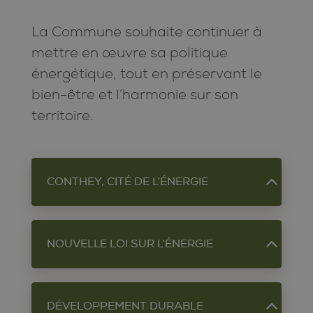
La Commune souhaite continuer à
mettre en œuvre sa politique
énergétique, tout en préservant le
bien-être et l’harmonie sur son
territoire.
CONTHEY, CITÉ DE L’ÉNERGIE
Depuis fin 2024, la Commune de
NOUVELLE LOI SUR L’ÉNERGIE
Conthey est labélisée Cité de
l’énergie.
La nouvelle loi cantonale sur
L’obtention de ce label soulignait
DÉVELOPPEMENT DURABLE
l’énergie, entrée en vigueur le 1er