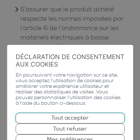
S’assurer que le produit acheté
respecte les normes imposées par
l’article 6 de l’ordonnance sur les
matériels électriques à basse
tension (OMBT) en vigueur, qui
spécifie, notamment, l’obligation
DÉCLARATION DE CONSENTEMENT
AUX COOKIES
de comporter un disjoncteur DFI
type B (déclaration de conformité
En poursuivant votre navigation sur ce site,
vous acceptez l'utilisation de cookies pour
à se renseigner auprès du
améliorer votre expérience utilisateur et
réaliser des statistiques de visites. Vous
vendeur).
pouvez personnaliser l'utilisation des cookies
à l'aide du bouton ci-dessous.
Annoncer la nouvelle installation à
votre fournisseur d’électricité
avant
Tout accepter
la mise en service
.
Tout refuser
Compléter et adresser au service
Mes préférences