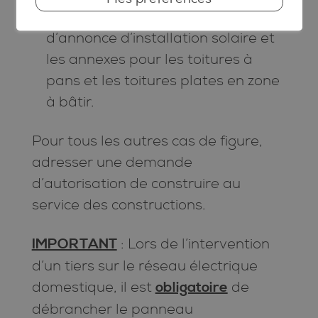
des constructions le formulaire
d’annonce d’installation solaire et
les annexes pour les toitures à
pans et les toitures plates en zone
à bâtir.
Pour tous les autres cas de figure,
adresser une demande
d’autorisation de construire au
service des constructions.
: Lors de l’intervention
IMPORTANT
d’un tiers sur le réseau électrique
domestique, il est
de
obligatoire
débrancher le panneau